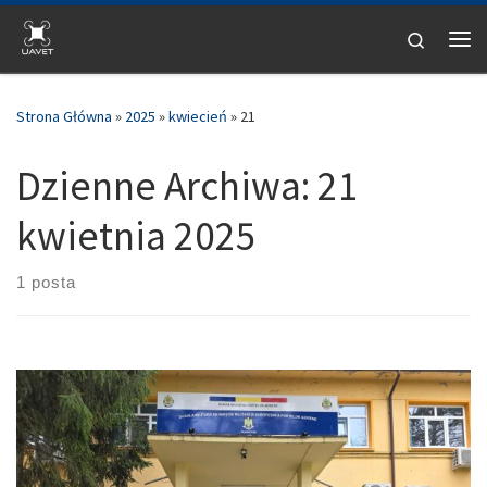
Skip to content
Search
Me
Strona Główna
»
2025
»
kwiecień
»
21
Dzienne Archiwa:
21
kwietnia 2025
1 posta