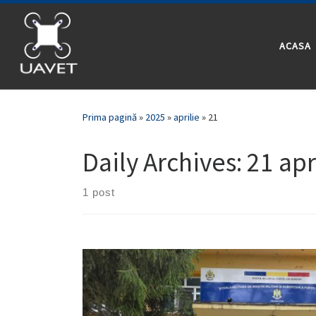
Skip to content
ACASA
Prima pagină
»
2025
»
aprilie
»
21
Daily Archives:
21 apr
1 post