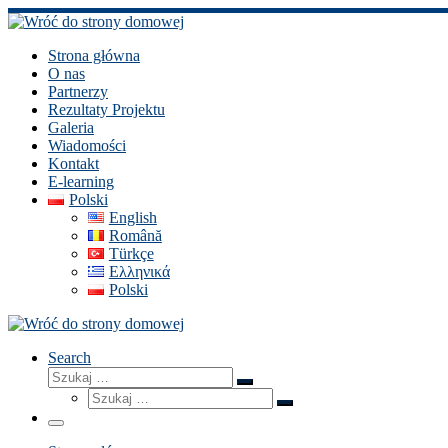
Skip
to
content
Strona główna
O nas
Partnerzy
Rezultaty Projektu
Galeria
Wiadomości
Kontakt
E-learning
Polski
English
Română
Türkçe
Ελληνικά
Polski
Search
Szukaj
Szukaj
Szukaj
…
Szukaj
…
Menu