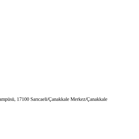
Kampüsü, 17100 Sarıcaeli/Çanakkale Merkez/Çanakkale