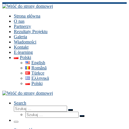
Skip
to
content
Strona główna
O nas
Partnerzy
Rezultaty Projektu
Galeria
Wiadomości
Kontakt
E-learning
Polski
English
Română
Türkçe
Ελληνικά
Polski
Search
Szukaj
Szukaj
Szukaj
…
Szukaj
…
Menu