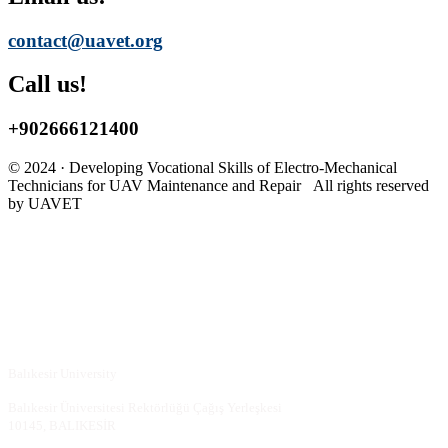
contact@uavet.org
Call us!
+9
02666121400
© 2024 · Developing Vocational Skills of Electro-Mechanical
Technicians for UAV Maintenance and Repair All rights reserved
by UAVET
Balıkesir University
Balıkesir Üniversitesi Rektörlüğü Çağış Yerleşkesi
10145, BALIKESİR