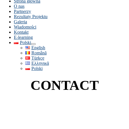
Strona główna
O nas
Partnerzy
Rezultaty Projektu
Galeria
Wiadomości
Kontakt
E-learning
Polski
English
Română
Türkçe
Ελληνικά
Polski
CONTACT