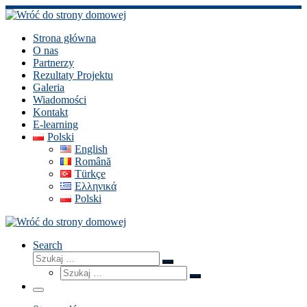
Skip
to
content
Strona główna
O nas
Partnerzy
Rezultaty Projektu
Galeria
Wiadomości
Kontakt
E-learning
Polski
English
Română
Türkçe
Ελληνικά
Polski
Search
Szukaj
Szukaj
Szukaj
…
Szukaj
…
Menu