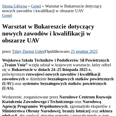
Strona Główna
»
Genel
»
Warsztat w Bukareszcie dotyczący
nowych zawodów i kwalifikacji w obszarze UAV
Genel
Warsztat w Bukareszcie dotyczący
nowych zawodów i kwalifikacji w
obszarze UAV
przez
Tülay Dargut Güler
|
Opublikowano
25 grudnia 2025
Wojskowa Szkoła Techników i Podoficerów Sił Powietrznych
„Traian Vuia”
wzięła udział w krajowym warsztacie, który odbył
się w
Bukareszcie w dniach 24–25 listopada 2025 r.
,
poświęconym
rozwojowi nowych zawodów i kwalifikacji
zawodowych
w dziedzinie
bezzałogowych statków powietrznych
(UAV)
oraz
systemów bezzałogowych statków powietrznych
(UAS)
.
Wydarzenie, zorganizowane przez
Narodowe Centrum Rozwoju
Kształcenia Zawodowego i Technicznego
oraz
Narodową
Agencję Programów Wspólnotowych
, zgromadziło ekspertów z
Ministerstwa Obrony Narodowej
,
branży lotniczej
oraz
sektora
edukacji
, aby omówić aktualne potrzeby i przyszłe trendy w tym