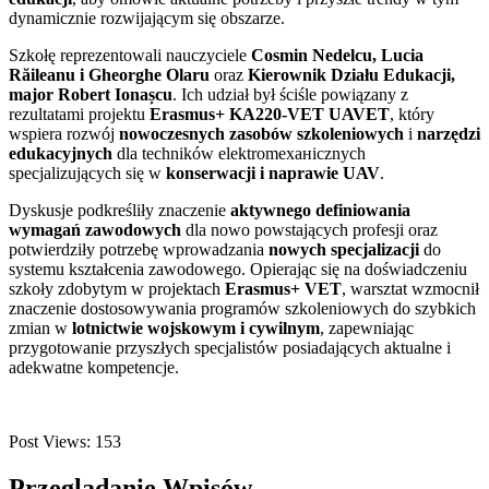
dynamicznie rozwijającym się obszarze.
Szkołę reprezentowali nauczyciele
Cosmin Nedelcu, Lucia
Răileanu i Gheorghe Olaru
oraz
Kierownik Działu Edukacji,
major Robert Ionașcu
. Ich udział był ściśle powiązany z
rezultatami projektu
Erasmus+ KA220-VET UAVET
, który
wspiera rozwój
nowoczesnych zasobów szkoleniowych
i
narzędzi
edukacyjnych
dla techników elektromеханicznych
specjalizujących się w
konserwacji i naprawie UAV
.
Dyskusje podkreśliły znaczenie
aktywnego definiowania
wymagań zawodowych
dla nowo powstających profesji oraz
potwierdziły potrzebę wprowadzania
nowych specjalizacji
do
systemu kształcenia zawodowego. Opierając się na doświadczeniu
szkoły zdobytym w projektach
Erasmus+ VET
, warsztat wzmocnił
znaczenie dostosowywania programów szkoleniowych do szybkich
zmian w
lotnictwie wojskowym i cywilnym
, zapewniając
przygotowanie przyszłych specjalistów posiadających aktualne i
adekwatne kompetencje.
Post Views:
153
Przeglądanie Wpisów