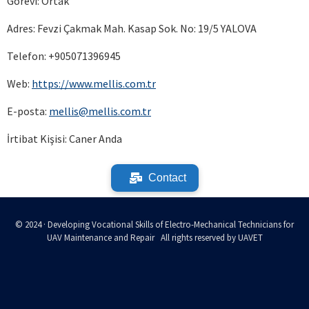
Görevi: Ortak
Adres: Fevzi Çakmak Mah. Kasap Sok. No: 19/5 YALOVA
Telefon: +905071396945
Web:
https://www.mellis.com.tr
E-posta:
mellis@mellis.com.tr
İrtibat Kişisi: Caner Anda
Contact
© 2024 · Developing Vocational Skills of Electro-Mechanical Technicians for
UAV Maintenance and Repair All rights reserved by UAVET