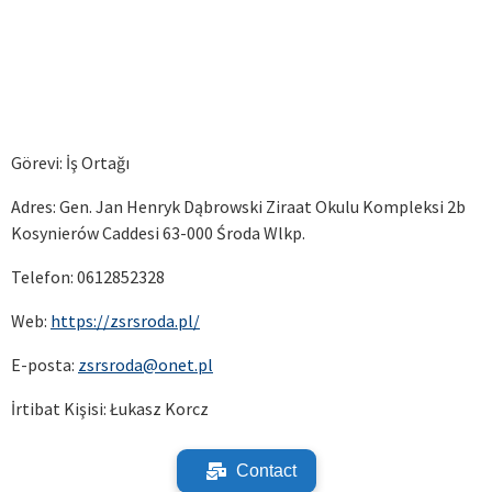
Görevi: İş Ortağı
Adres: Gen. Jan Henryk Dąbrowski Ziraat Okulu Kompleksi 2b
Kosynierów Caddesi 63-000 Środa Wlkp.
Telefon: 0612852328
Web:
https://zsrsroda.pl/
E-posta:
zsrsroda@onet.pl
İrtibat Kişisi: Łukasz Korcz
Contact