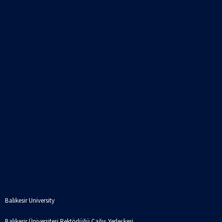
Balıkesir University
Balıkesir Üniversitesi Rektörlüğü Çağış Yerleşkesi