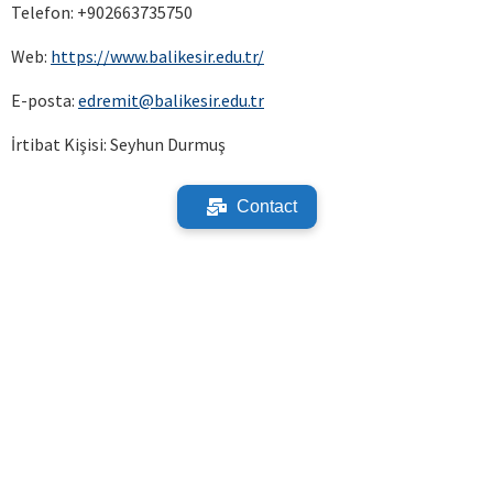
Telefon: +902663735750
Web:
https://www.balikesir.edu.tr/
E-posta:
edremit@balikesir.edu.tr
İrtibat Kişisi: Seyhun Durmuş
Contact