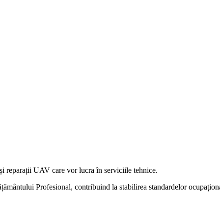
sionale ale tehnicienilor electro-
repararea UAV
i reparații UAV care vor lucra în serviciile tehnice.
ământului Profesional, contribuind la stabilirea standardelor ocupaționa