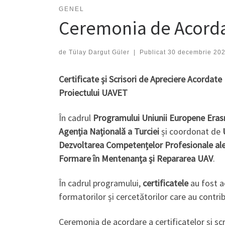
GENEL
Ceremonia de Acordar
de
Tülay Dargut Güler
|
Publicat
30 decembrie 20
Certificate și Scrisori de Apreciere Acordat
Proiectului UAVET
În cadrul
Programului Uniunii Europene Eras
Agenția Națională a Turciei
și coordonat de
Dezvoltarea Competențelor Profesionale ale
Formare în Mentenanța și Repararea UAV
.
În cadrul programului,
certificatele
au fost a
formatorilor și cercetătorilor care au contri
Ceremonia de acordare a certificatelor și scr