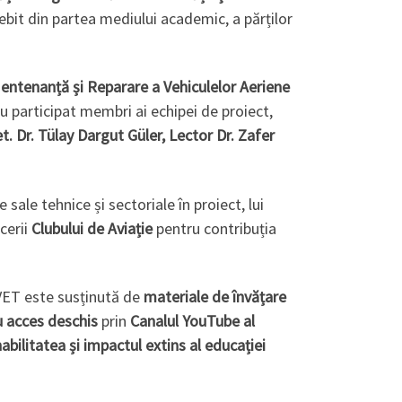
ebit din partea mediului academic, a părților
entenanță și Reparare a Vehiculelor Aeriene
u participat membri ai echipei de proiect,
t. Dr. Tülay Dargut Güler, Lector Dr. Zafer
 sale tehnice și sectoriale în proiect, lui
cerii
Clubului de Aviație
pentru contribuția
AVET este susținută de
materiale de învățare
u acces deschis
prin
Canalul YouTube al
abilitatea și impactul extins al educației