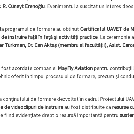
r. R. Cüneyt Erenoğlu
. Evenimentul a suscitat un interes deos
 la programul de formare au obținut
Certificatul UAVET de M
de instruire față în față și activități practice
. La ceremonie a
er Türkmen, Dr. Can Aktaş (membru al facultății), Asist. Cerce
 fost acordate companiei
MayFly Aviation
pentru contribuțiile
tehnic oferit în timpul procesului de formare, precum și condu
ă a conținutului de formare dezvoltat în cadrul Proiectului U
e de videoclipuri de instruire
au fost distribuite ca
resurse c
ale fiind evidențiate drept o resursă importantă pentru
susten