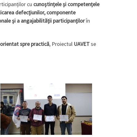
rticipanților cu
cunoștințele și competențele
ticarea defecțiunilor, componente
le și a angajabilității participanților
în
orientat spre practică
, Proiectul
UAVET
se