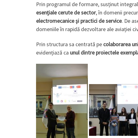
Prin programul de formare, susținut integral p
esențiale cerute de sector
, în domenii prec
electromecanice și practici de service
. De a
domeniile în rapidă dezvoltare ale aviației civ
Prin structura sa centrată pe
colaborarea un
evidențiază ca
unul dintre proiectele exempl