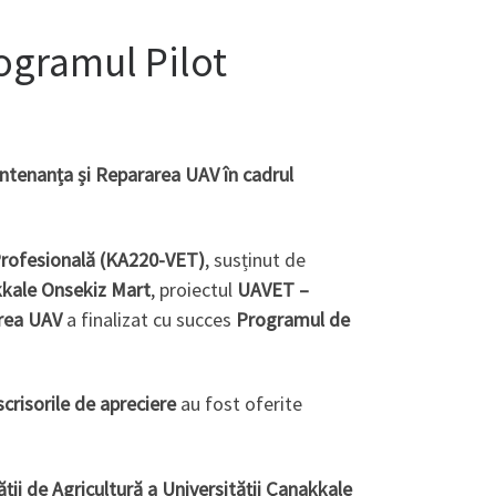
ogramul Pilot
entenanța și Repararea UAV în cadrul
Profesională (KA220-VET)
, susținut de
kkale Onsekiz Mart
, proiectul
UAVET –
area UAV
a finalizat cu succes
Programul de
scrisorile de apreciere
au fost oferite
ății de Agricultură a Universității Çanakkale