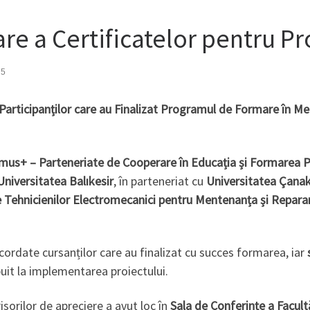
e a Certificatelor pentru Pr
25
e Participanților care au Finalizat Programul de Formare în M
mus+ – Parteneriate de Cooperare în Educația și Formarea 
Universitatea Balıkesir
, în parteneriat cu
Universitatea Çana
 Tehnicienilor Electromecanici pentru Mentenanța și Repar
cordate cursanților care au finalizat cu succes formarea, iar
buit la implementarea proiectului.
isorilor de apreciere a avut loc în
Sala de Conferințe a Facult