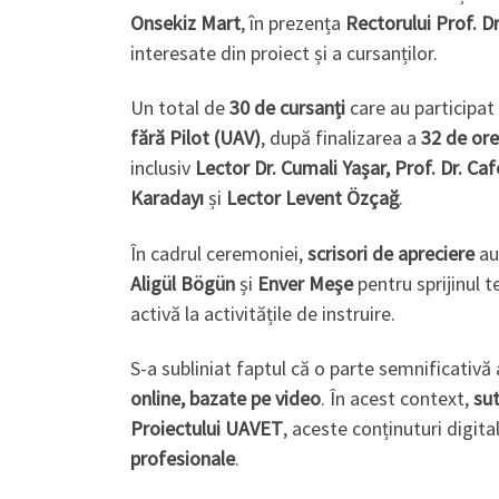
Onsekiz Mart
, în prezența
Rectorului Prof. D
interesate din proiect și a cursanților.
Un total de
30 de cursanți
care au participat
fără Pilot (UAV)
, după finalizarea a
32 de ore 
inclusiv
Lector Dr. Cumali Yașar, Prof. Dr. Caf
Karadayı
și
Lector Levent Özçağ
.
În cadrul ceremoniei,
scrisori de apreciere
au
Aligül Bögün
și
Enver Meşe
pentru sprijinul 
activă la activitățile de instruire.
S-a subliniat faptul că o parte semnificativ
online, bazate pe video
. În acest context,
sut
Proiectului UAVET
, aceste conținuturi digit
profesionale
.