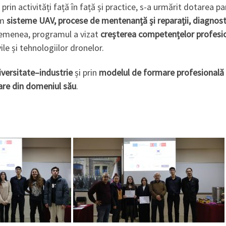
rin activități față în față și practice, s-a urmărit dotarea pa
um
sisteme UAV, procese de mentenanță și reparații, diagnos
semenea, programul a vizat
creșterea competențelor profesiona
ile și tehnologiilor dronelor.
iversitate–industrie
și prin
modelul de formare profesională 
are din domeniul său
.