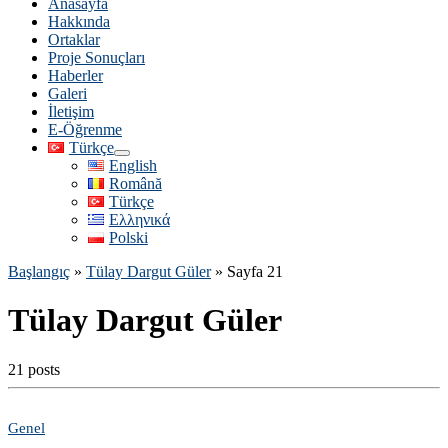
Anasayfa
Hakkında
Ortaklar
Proje Sonuçları
Haberler
Galeri
İletişim
E-Öğrenme
Türkçe
English
Română
Türkçe
Ελληνικά
Polski
Başlangıç
»
Tülay Dargut Güler
»
Sayfa 21
Tülay Dargut Güler
21 posts
Genel