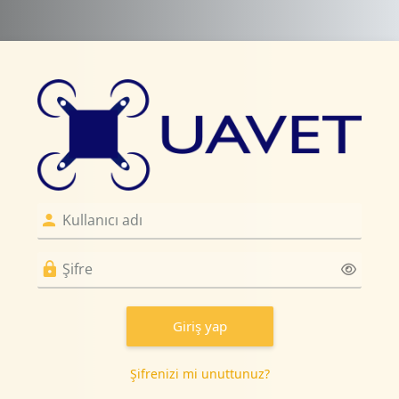
Ana içeriğe git
Drone Maintenan
Yeni hesap oluşturma adımına g
Kullanıcı adı
Şifre
Giriş yap
Şifrenizi mi unuttunuz?